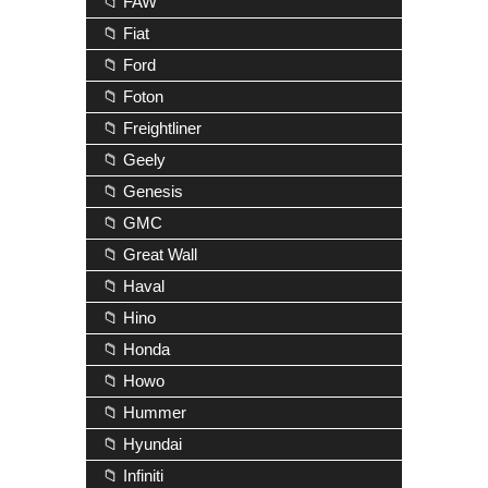
📁 FAW
📁 Fiat
📁 Ford
📁 Foton
📁 Freightliner
📁 Geely
📁 Genesis
📁 GMC
📁 Great Wall
📁 Haval
📁 Hino
📁 Honda
📁 Howo
📁 Hummer
📁 Hyundai
📁 Infiniti