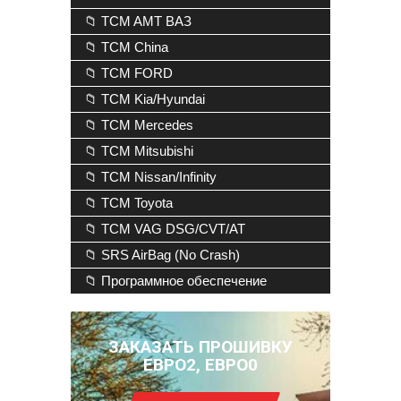
📁 TCM AMT ВАЗ
📁 TCM China
📁 TCM FORD
📁 TCM Kia/Hyundai
📁 TCM Mercedes
📁 TCM Mitsubishi
📁 TCM Nissan/Infinity
📁 TCM Toyota
📁 TCM VAG DSG/CVT/AT
📁 SRS AirBag (No Crash)
📁 Программное обеспечение
ЗАКАЗАТЬ ПРОШИВКУ
ЕВРО2, ЕВРО0