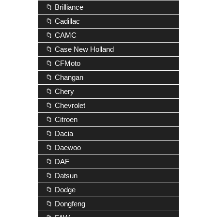
📁 Brilliance
📁 Cadillac
📁 CAMC
📁 Case New Holland
📁 CFMoto
📁 Changan
📁 Chery
📁 Chevrolet
📁 Citroen
📁 Dacia
📁 Daewoo
📁 DAF
📁 Datsun
📁 Dodge
📁 Dongfeng