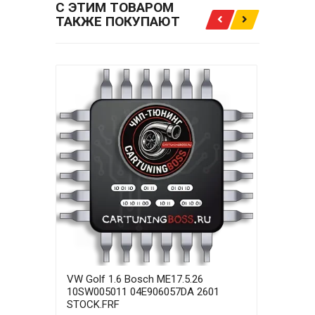
С ЭТИМ ТОВАРОМ
ТАКЖЕ ПОКУПАЮТ
VW Golf 1.6 Bosch ME17.5.26
VW G
10SW005011 04E906057DA 2601
10SW
STOCK.FRF
STO