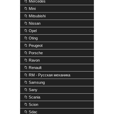
📁 Mercedes
📁 Mini
📁 Mitsubishi
📁 Nissan
📁 Opel
📁 Oting
📁 Peugeot
📁 Porsche
📁 Ravon
📁 Renault
📁 RM - Русская механика
📁 Samsung
📁 Sany
📁 Scania
📁 Scion
📁 Sdac