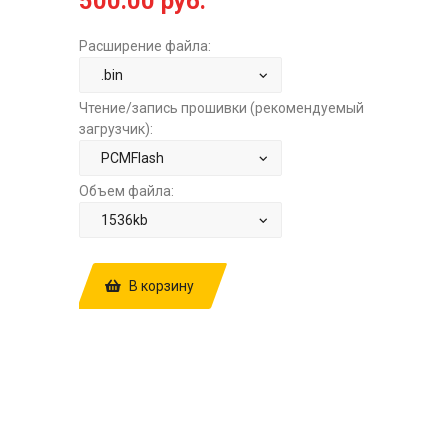
500.00 руб.
Расширение файла:
Чтение/запись прошивки (рекомендуемый
загрузчик):
Объем файла:
В корзину
КУПИТЬ ПРОШИВКУ: VW GOLF 1.6
BOSCH ME17.5.26 10SW005011
04E906057DA 2601 STOCK ЗА
500.00
РУБ.