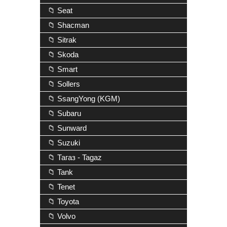
📁 Seat
📁 Shacman
📁 Sitrak
📁 Skoda
📁 Smart
📁 Sollers
📁 SsangYong (KGM)
📁 Subaru
📁 Sunward
📁 Suzuki
📁 Тагаз - Tagaz
📁 Tank
📁 Tenet
📁 Toyota
📁 Volvo