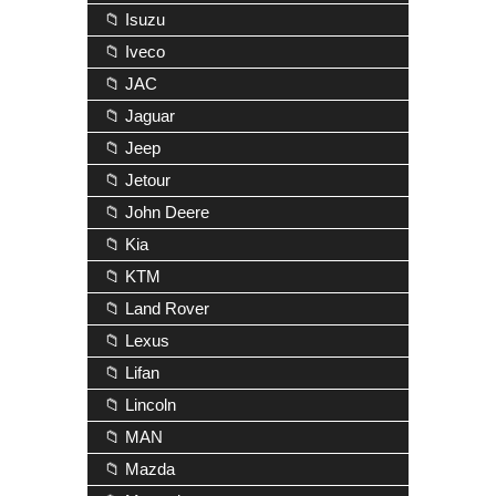
📁 Isuzu
📁 Iveco
📁 JAC
📁 Jaguar
📁 Jeep
📁 Jetour
📁 John Deere
📁 Kia
📁 KTM
📁 Land Rover
📁 Lexus
📁 Lifan
📁 Lincoln
📁 MAN
📁 Mazda