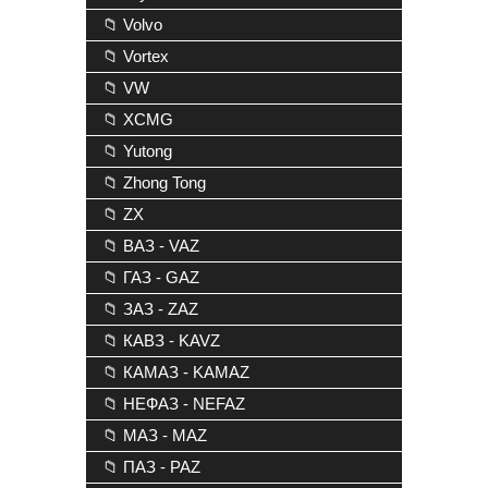
📁 Volvo
📁 Vortex
📁 VW
📁 XCMG
📁 Yutong
📁 Zhong Tong
📁 ZX
📁 ВАЗ - VAZ
📁 ГАЗ - GAZ
📁 ЗАЗ - ZAZ
📁 КАВЗ - KAVZ
📁 КАМАЗ - KAMAZ
📁 НЕФАЗ - NEFAZ
📁 МАЗ - MAZ
📁 ПАЗ - PAZ