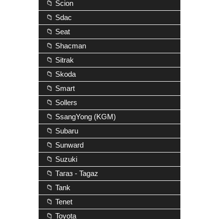
📁 Scion
📁 Sdac
📁 Seat
📁 Shacman
📁 Sitrak
📁 Skoda
📁 Smart
📁 Sollers
📁 SsangYong (KGM)
📁 Subaru
📁 Sunward
📁 Suzuki
📁 Тагаз - Tagaz
📁 Tank
📁 Tenet
📁 Toyota