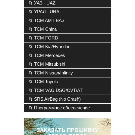
📁 УАЗ - UAZ
📁 УРАЛ - URAL
📁 TCM AMT ВАЗ
📁 TCM China
📁 TCM FORD
📁 TCM Kia/Hyundai
📁 TCM Mercedes
📁 TCM Mitsubishi
📁 TCM Nissan/Infinity
📁 TCM Toyota
📁 TCM VAG DSG/CVT/AT
📁 SRS AirBag (No Crash)
📁 Программное обеспечение
ЗАКАЗАТЬ ПРОШИВКУ