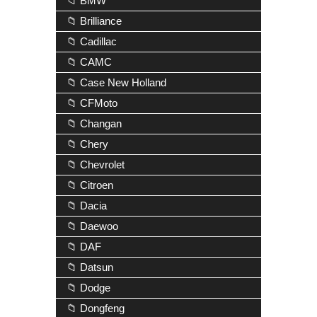
📁 BMW
📁 Brilliance
📁 Cadillac
📁 CAMC
📁 Case New Holland
📁 CFMoto
📁 Changan
📁 Chery
📁 Chevrolet
📁 Citroen
📁 Dacia
📁 Daewoo
📁 DAF
📁 Datsun
📁 Dodge
📁 Dongfeng