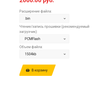
2000.00 руб.
Расширение файла:
Чтение/запись прошивки (рекомендуемый
загрузчик):
Объем файла:
В корзину
КУПИТЬ ПРОШИВКУ: HYUNDAI
SOLARIS 1.6 AT BOSCH ME17.9.11
GCRBREE46QS02C00
E2+STAGE1+XX850RPM ЗА
2000.00
РУБ.