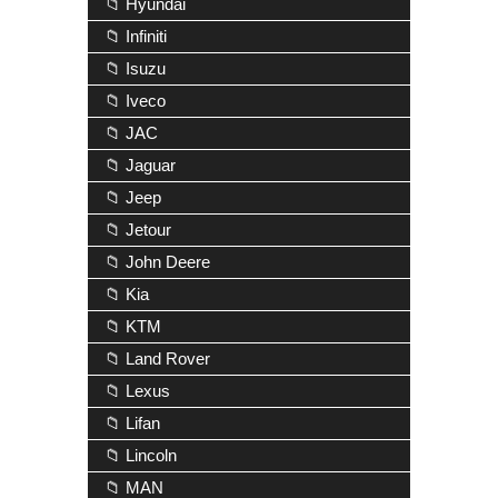
📁 Hyundai
📁 Infiniti
📁 Isuzu
📁 Iveco
📁 JAC
📁 Jaguar
📁 Jeep
📁 Jetour
📁 John Deere
📁 Kia
📁 KTM
📁 Land Rover
📁 Lexus
📁 Lifan
📁 Lincoln
📁 MAN