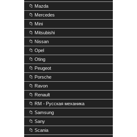
📁 Mazda
📁 Mercedes
📁 Mini
📁 Mitsubishi
📁 Nissan
📁 Opel
📁 Oting
📁 Peugeot
📁 Porsche
📁 Ravon
📁 Renault
📁 RM - Русская механика
📁 Samsung
📁 Sany
📁 Scania