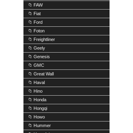
📁 FAW
📁 Fiat
📁 Ford
📁 Foton
📁 Freightliner
📁 Geely
📁 Genesis
📁 GMC
📁 Great Wall
📁 Haval
📁 Hino
📁 Honda
📁 Hongqi
📁 Howo
📁 Hummer