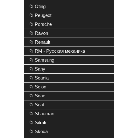
📁 Oting
📁 Peugeot
📁 Porsche
📁 Ravon
📁 Renault
📁 RM - Русская механика
📁 Samsung
📁 Sany
📁 Scania
📁 Scion
📁 Sdac
📁 Seat
📁 Shacman
📁 Sitrak
📁 Skoda