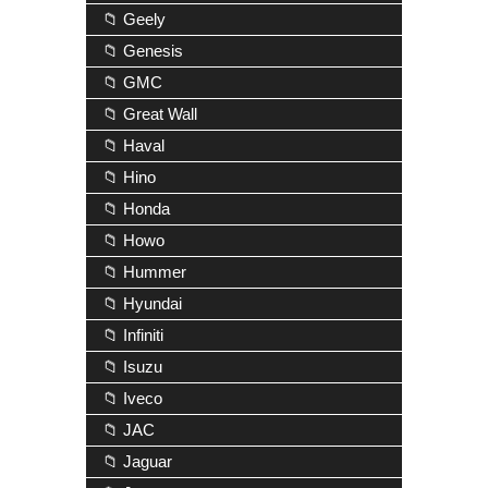
📁 Geely
📁 Genesis
📁 GMC
📁 Great Wall
📁 Haval
📁 Hino
📁 Honda
📁 Howo
📁 Hummer
📁 Hyundai
📁 Infiniti
📁 Isuzu
📁 Iveco
📁 JAC
📁 Jaguar