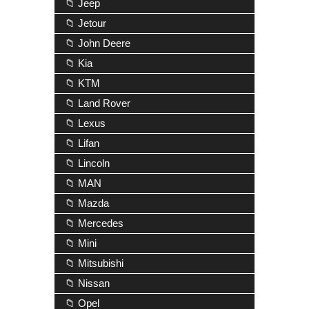
📁 Jeep
📁 Jetour
📁 John Deere
📁 Kia
📁 KTM
📁 Land Rover
📁 Lexus
📁 Lifan
📁 Lincoln
📁 MAN
📁 Mazda
📁 Mercedes
📁 Mini
📁 Mitsubishi
📁 Nissan
📁 Opel