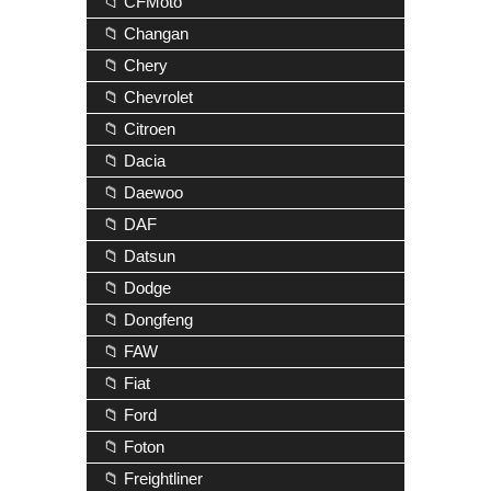
📁 CFMoto
📁 Changan
📁 Chery
📁 Chevrolet
📁 Citroen
📁 Dacia
📁 Daewoo
📁 DAF
📁 Datsun
📁 Dodge
📁 Dongfeng
📁 FAW
📁 Fiat
📁 Ford
📁 Foton
📁 Freightliner