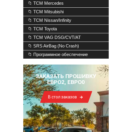
📁 TCM Mercedes
📁 TCM Mitsubishi
📁 TCM Nissan/Infinity
📁 TCM Toyota
📁 TCM VAG DSG/CVT/AT
📁 SRS AirBag (No Crash)
📁 Программное обеспечение
ЗАКАЗАТЬ ПРОШИВКУ
ЕВРО2, ЕВРО0
В стол заказов