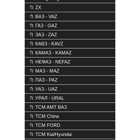
📁 ZX
📁 ВАЗ - VAZ
📁 ГАЗ - GAZ
📁 ЗАЗ - ZAZ
📁 КАВЗ - KAVZ
📁 КАМАЗ - KAMAZ
📁 НЕФАЗ - NEFAZ
📁 МАЗ - MAZ
📁 ПАЗ - PAZ
📁 УАЗ - UAZ
📁 УРАЛ - URAL
📁 TCM AMT ВАЗ
📁 TCM China
📁 TCM FORD
📁 TCM Kia/Hyundai