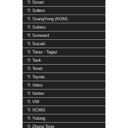
📁 Smart
📁 Sollers
📁 SsangYong (KGM)
📁 Subaru
📁 Sunward
📁 Suzuki
📁 Тагаз - Tagaz
📁 Tank
📁 Tenet
📁 Toyota
📁 Volvo
📁 Vortex
📁 VW
📁 XCMG
📁 Yutong
📁 Zhong Tong