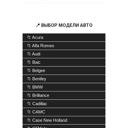
📍 ВЫБОР МОДЕЛИ АВТО
📁 Acura
📁 Alfa Romeo
📁 Audi
📁 Baic
📁 Belgee
📁 Bentley
📁 BMW
📁 Brilliance
📁 Cadillac
📁 CAMC
📁 Case New Holland