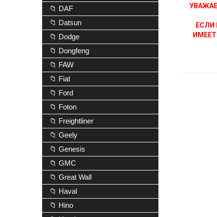
УВАЖАЕ
📁 DAF
📁 Datsun
ЕСЛИ 
ИМЕЕТ
📁 Dodge
📁 Dongfeng
📁 FAW
📁 Fiat
📁 Ford
📁 Foton
📁 Freightliner
📁 Geely
📁 Genesis
📁 GMC
📁 Great Wall
📁 Haval
📁 Hino