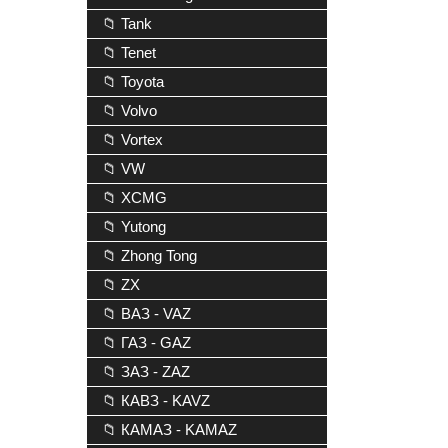
📁 Tank
📁 Tenet
📁 Toyota
📁 Volvo
📁 Vortex
📁 VW
📁 XCMG
📁 Yutong
📁 Zhong Tong
📁 ZX
📁 ВАЗ - VAZ
📁 ГАЗ - GAZ
📁 ЗАЗ - ZAZ
📁 КАВЗ - KAVZ
📁 КАМАЗ - KAMAZ