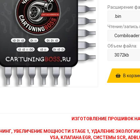
Расширение фа
Чтение/запись 
Объем файла:
В корзи
КУПИТЬ ПРОШ
CM2220C BIS
ИЗГОТОВЛЕНИЕ ПРОШИВОК НА 
НИНГ, УВЕЛИЧЕНИЕ МОЩНОСТИ STAGE 1, УДАЛЕНИЕ ЭКОЛОГИИ
VSA, КЛАПАНА EGR, СИСТЕМЫ SCR, ADBLU