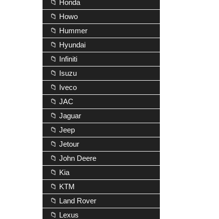
📁 Honda
📁 Howo
📁 Hummer
📁 Hyundai
📁 Infiniti
📁 Isuzu
📁 Iveco
📁 JAC
📁 Jaguar
📁 Jeep
📁 Jetour
📁 John Deere
📁 Kia
📁 KTM
📁 Land Rover
📁 Lexus