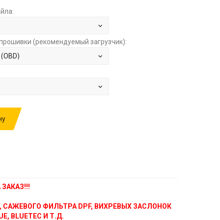
йла:
прошивки (рекомендуемый загрузчик):
ну
ИВКУ: FOTON TOANO 2.8TD MT CUMMINS
 JA10002 13 STOCK ЗА
1000.00 РУБ.
ЗАКАЗ!!!
, САЖЕВОГО ФИЛЬТРА DPF, ВИХРЕВЫХ ЗАСЛОНОК
E, BLUETEC И Т.Д.