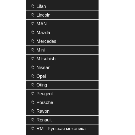
📁 Lifan
📁 Lincoln
📁 MAN
📁 Mazda
📁 Mercedes
📁 Mini
📁 Mitsubishi
📁 Nissan
📁 Opel
📁 Oting
📁 Peugeot
📁 Porsche
📁 Ravon
📁 Renault
📁 RM - Русская механика