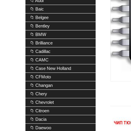
📁 Audi
📁 Baic
📁 Belgee
📁 Bentley
📁 BMW
📁 Brilliance
📁 Cadillac
📁 CAMC
📁 Case New Holland
📁 CFMoto
📁 Changan
📁 Chery
📁 Chevrolet
📁 Citroen
📁 Dacia
ЧИП ТЮ
📁 Daewoo