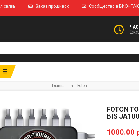
я связь
Заказ прошивок
Сообщество в ВКОНТА
ЧАС
Ежед
Главная
Foton
FOTON TO
BIS JA10
1000.00 