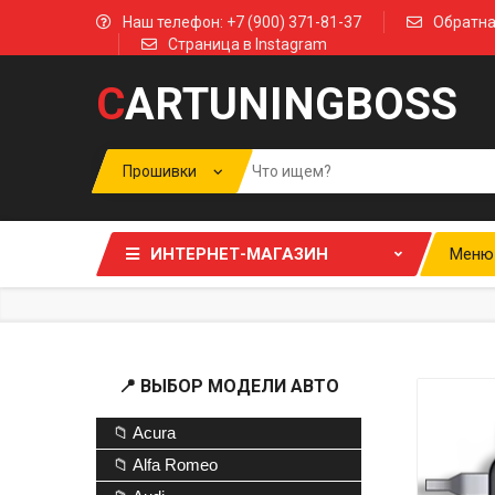
Наш телефон: +7 (900) 371-81-37
Обратна
Страница в Instagram
C
ARTUNINGBOSS
ИНТЕРНЕТ-МАГАЗИН
Меню
📍 ВЫБОР МОДЕЛИ АВТО
📁 Acura
📁 Alfa Romeo