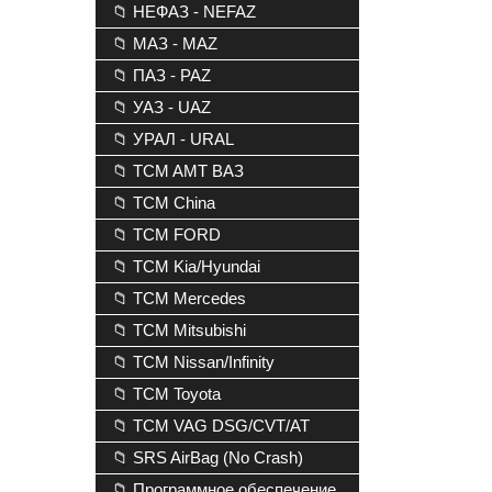
📁 НЕФАЗ - NEFAZ
📁 МАЗ - MAZ
📁 ПАЗ - PAZ
📁 УАЗ - UAZ
📁 УРАЛ - URAL
📁 TCM AMT ВАЗ
📁 TCM China
📁 TCM FORD
📁 TCM Kia/Hyundai
📁 TCM Mercedes
📁 TCM Mitsubishi
📁 TCM Nissan/Infinity
📁 TCM Toyota
📁 TCM VAG DSG/CVT/AT
📁 SRS AirBag (No Crash)
📁 Программное обеспечение