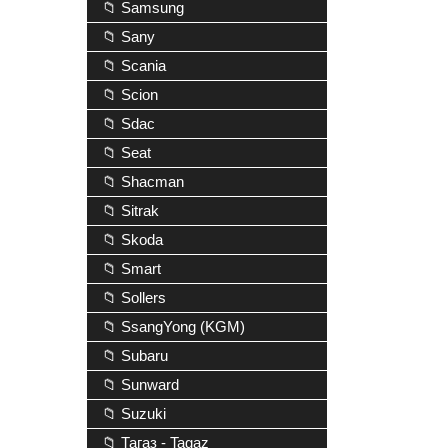
📁 Samsung
📁 Sany
📁 Scania
📁 Scion
📁 Sdac
📁 Seat
📁 Shacman
📁 Sitrak
📁 Skoda
📁 Smart
📁 Sollers
📁 SsangYong (KGM)
📁 Subaru
📁 Sunward
📁 Suzuki
📁 Тагаз - Tagaz