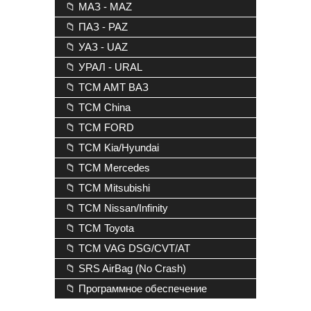
📁 МАЗ - MAZ
📁 ПАЗ - PAZ
📁 УАЗ - UAZ
📁 УРАЛ - URAL
📁 TCM AMT ВАЗ
📁 TCM China
📁 TCM FORD
📁 TCM Kia/Hyundai
📁 TCM Mercedes
📁 TCM Mitsubishi
📁 TCM Nissan/Infinity
📁 TCM Toyota
📁 TCM VAG DSG/CVT/AT
📁 SRS AirBag (No Crash)
📁 Программное обеспечение