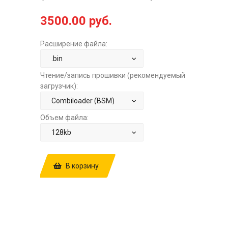
3500.00 руб.
Расширение файла:
Чтение/запись прошивки (рекомендуемый
загрузчик):
Объем файла:
В корзину
КУПИТЬ ПРОШИВКУ: LADA 2114 1.6
MT ЯНВАРЬ 7.2 (A)I204DO57 1)
E2+STAGE1+EVAPOFF 2)
E2+STAGE1+EVAPOFF+POPCORN (2Х
РЕЖИМНАЯ ПО 2ДК) ЗА
3500.00 РУБ.