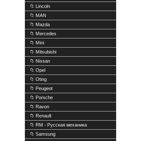
📁 Lincoln
📁 MAN
📁 Mazda
📁 Mercedes
📁 Mini
📁 Mitsubishi
📁 Nissan
📁 Opel
📁 Oting
📁 Peugeot
📁 Porsche
📁 Ravon
📁 Renault
📁 RM - Русская механика
📁 Samsung