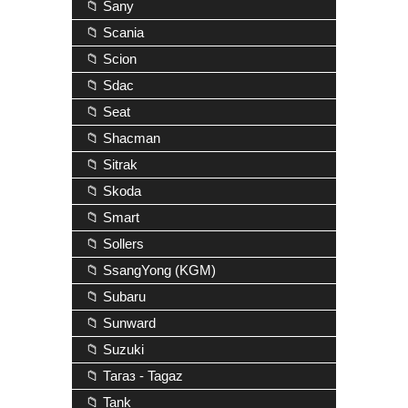
📁 Sany
📁 Scania
📁 Scion
📁 Sdac
📁 Seat
📁 Shacman
📁 Sitrak
📁 Skoda
📁 Smart
📁 Sollers
📁 SsangYong (KGM)
📁 Subaru
📁 Sunward
📁 Suzuki
📁 Тагаз - Tagaz
📁 Tank