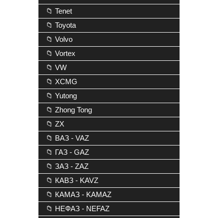
📁 Tenet
📁 Toyota
📁 Volvo
📁 Vortex
📁 VW
📁 XCMG
📁 Yutong
📁 Zhong Tong
📁 ZX
📁 ВАЗ - VAZ
📁 ГАЗ - GAZ
📁 ЗАЗ - ZAZ
📁 КАВЗ - KAVZ
📁 КАМАЗ - KAMAZ
📁 НЕФАЗ - NEFAZ