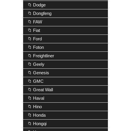
📁 Dodge
📁 Dongfeng
📁 FAW
📁 Fiat
📁 Ford
📁 Foton
📁 Freightliner
📁 Geely
📁 Genesis
📁 GMC
📁 Great Wall
📁 Haval
📁 Hino
📁 Honda
📁 Hongqi