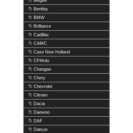
📁 Belgee
📁 Bentley
📁 BMW
📁 Brilliance
📁 Cadillac
📁 CAMC
📁 Case New Holland
📁 CFMoto
📁 Changan
📁 Chery
📁 Chevrolet
📁 Citroen
📁 Dacia
📁 Daewoo
📁 DAF
📁 Datsun