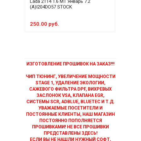
Lada 2114 1.6 MT Январь 7.2
Lada
(A)I204DO57 STOCK
(A)I
E0+
250.00 руб.
150
ИЗГОТОВЛЕНИЕ ПРОШИВОК НА ЗАКАЗ!!!
ЧИП ТЮНИНГ, УВЕЛИЧЕНИЕ МОЩНОСТИ
STAGE 1, УДАЛЕНИЕ ЭКОЛОГИИ,
САЖЕВОГО ФИЛЬТРА DPF, ВИХРЕВЫХ
ЗАСЛОНОК VSA, КЛАПАНА EGR,
СИСТЕМЫ SCR, ADBLUE, BLUETEC И Т.Д.
УВАЖАЕМЫЕ ПОСЕТИТЕЛИ И
ПОСТОЯННЫЕ КЛИЕНТЫ, НАШ МАГАЗИН
ПОСТОЯННО ПОПОЛНЯЕТСЯ
ПРОШИВКАМИ! НЕ ВСЕ ПРОШИВКИ
ПРЕДСТАВЛЕНЫ ЗДЕСЬ!
ЕСЛИ ВЫ НЕ НАШЛИ НУЖНЫЙ СОФТ,