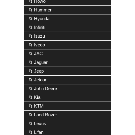
📁 Howo
📁 Hummer
📁 Hyundai
📁 Infiniti
📁 Isuzu
📁 Iveco
📁 JAC
📁 Jaguar
📁 Jeep
📁 Jetour
📁 John Deere
📁 Kia
📁 KTM
📁 Land Rover
📁 Lexus
📁 Lifan