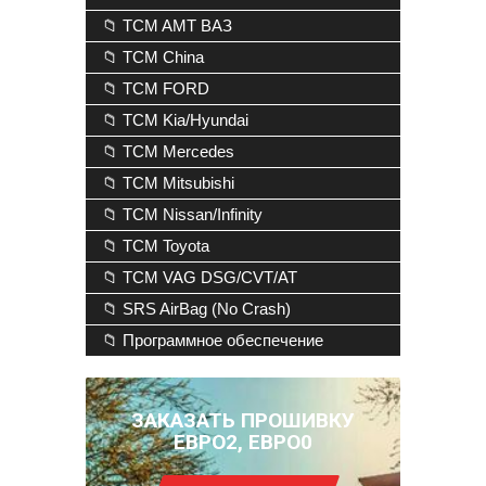
📁 TCM AMT ВАЗ
📁 TCM China
📁 TCM FORD
📁 TCM Kia/Hyundai
📁 TCM Mercedes
📁 TCM Mitsubishi
📁 TCM Nissan/Infinity
📁 TCM Toyota
📁 TCM VAG DSG/CVT/AT
📁 SRS AirBag (No Crash)
📁 Программное обеспечение
ЗАКАЗАТЬ ПРОШИВКУ
ЕВРО2, ЕВРО0