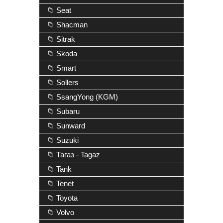
📁 Seat
📁 Shacman
📁 Sitrak
📁 Skoda
📁 Smart
📁 Sollers
📁 SsangYong (KGM)
📁 Subaru
📁 Sunward
📁 Suzuki
📁 Тагаз - Tagaz
📁 Tank
📁 Tenet
📁 Toyota
📁 Volvo