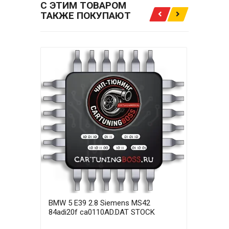
С ЭТИМ ТОВАРОМ
ТАКЖЕ ПОКУПАЮТ
BMW 5 E39 2.8 Siemens MS42
BMW 
84adi20f ca0110AD.DAT STOCK
84ad
STA