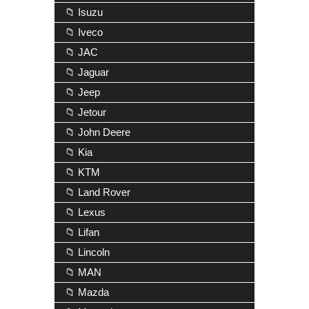
📁 Isuzu
📁 Iveco
📁 JAC
📁 Jaguar
📁 Jeep
📁 Jetour
📁 John Deere
📁 Kia
📁 KTM
📁 Land Rover
📁 Lexus
📁 Lifan
📁 Lincoln
📁 MAN
📁 Mazda