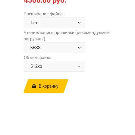
4500.00 руб.
Расширение файла:
Чтение/запись прошивки (рекомендуемый
загрузчик):
Объем файла:
В корзину
КУПИТЬ ПРОШИВКУ: BMW 5 E39 2.8
SIEMENS MS42 84ADI20F
CA0110AD.DAT E2+STAGE1+POPCORN
ЗА
4500.00 РУБ.