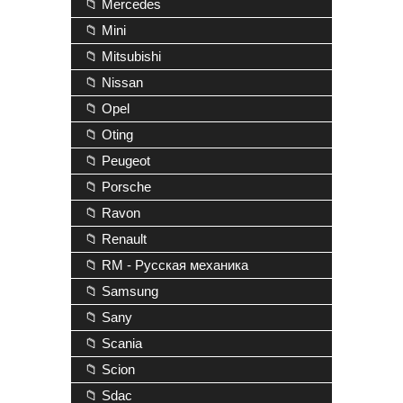
📁 Mercedes
📁 Mini
📁 Mitsubishi
📁 Nissan
📁 Opel
📁 Oting
📁 Peugeot
📁 Porsche
📁 Ravon
📁 Renault
📁 RM - Русская механика
📁 Samsung
📁 Sany
📁 Scania
📁 Scion
📁 Sdac