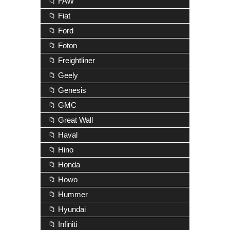
📁 FAW
📁 Fiat
📁 Ford
📁 Foton
📁 Freightliner
📁 Geely
📁 Genesis
📁 GMC
📁 Great Wall
📁 Haval
📁 Hino
📁 Honda
📁 Howo
📁 Hummer
📁 Hyundai
📁 Infiniti