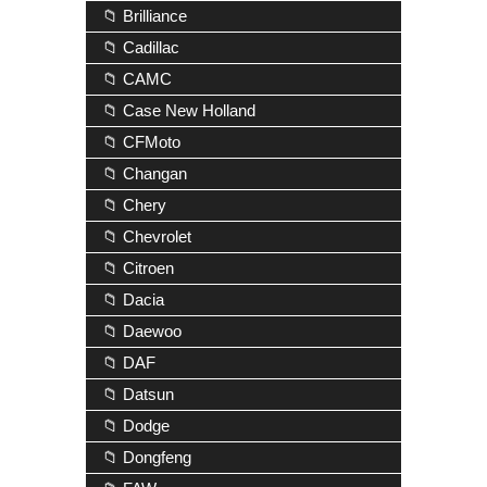
📁 Brilliance
📁 Cadillac
📁 CAMC
📁 Case New Holland
📁 CFMoto
📁 Changan
📁 Chery
📁 Chevrolet
📁 Citroen
📁 Dacia
📁 Daewoo
📁 DAF
📁 Datsun
📁 Dodge
📁 Dongfeng