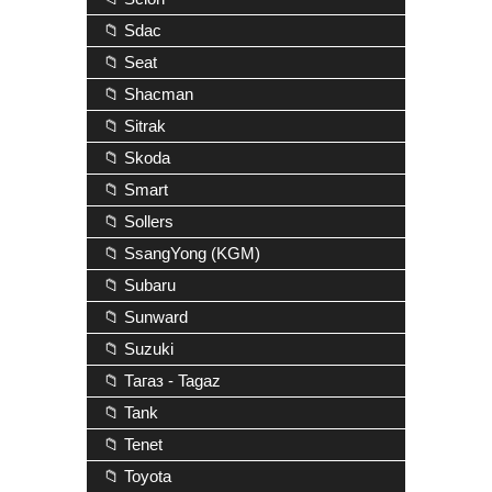
📁 Sdac
📁 Seat
📁 Shacman
📁 Sitrak
📁 Skoda
📁 Smart
📁 Sollers
📁 SsangYong (KGM)
📁 Subaru
📁 Sunward
📁 Suzuki
📁 Тагаз - Tagaz
📁 Tank
📁 Tenet
📁 Toyota