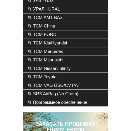
📁 УАЗ - UAZ
📁 УРАЛ - URAL
📁 TCM AMT ВАЗ
📁 TCM China
📁 TCM FORD
📁 TCM Kia/Hyundai
📁 TCM Mercedes
📁 TCM Mitsubishi
📁 TCM Nissan/Infinity
📁 TCM Toyota
📁 TCM VAG DSG/CVT/AT
📁 SRS AirBag (No Crash)
📁 Программное обеспечение
ЗАКАЗАТЬ ПРОШИВКУ
ЕВРО2, ЕВРО0