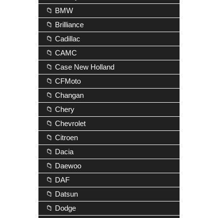
📁 BMW
📁 Brilliance
📁 Cadillac
📁 CAMC
📁 Case New Holland
📁 CFMoto
📁 Changan
📁 Chery
📁 Chevrolet
📁 Citroen
📁 Dacia
📁 Daewoo
📁 DAF
📁 Datsun
📁 Dodge