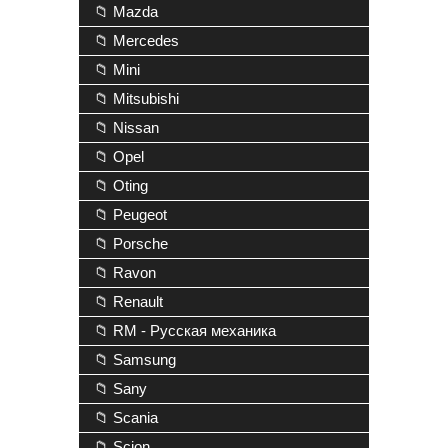
📁 Mazda
📁 Mercedes
📁 Mini
📁 Mitsubishi
📁 Nissan
📁 Opel
📁 Oting
📁 Peugeot
📁 Porsche
📁 Ravon
📁 Renault
📁 RM - Русская механика
📁 Samsung
📁 Sany
📁 Scania
📁 Scion