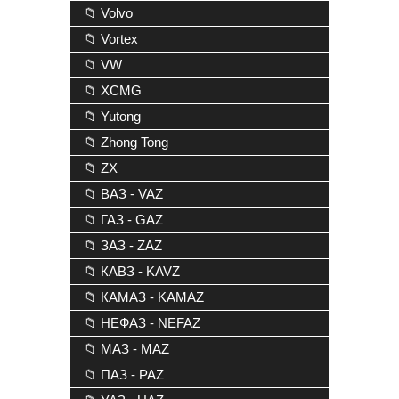
📁 Volvo
📁 Vortex
📁 VW
📁 XCMG
📁 Yutong
📁 Zhong Tong
📁 ZX
📁 ВАЗ - VAZ
📁 ГАЗ - GAZ
📁 ЗАЗ - ZAZ
📁 КАВЗ - KAVZ
📁 КАМАЗ - KAMAZ
📁 НЕФАЗ - NEFAZ
📁 МАЗ - MAZ
📁 ПАЗ - PAZ