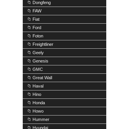
📁 Dongfeng
📁 FAW
📁 Fiat
📁 Ford
📁 Foton
📁 Freightliner
📁 Geely
📁 Genesis
📁 GMC
📁 Great Wall
📁 Haval
📁 Hino
📁 Honda
📁 Howo
📁 Hummer
📁 Hyundai