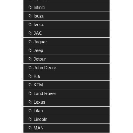
📁 Infiniti
📁 Isuzu
📁 Iveco
📁 JAC
📁 Jaguar
📁 Jeep
📁 Jetour
📁 John Deere
📁 Kia
📁 KTM
📁 Land Rover
📁 Lexus
📁 Lifan
📁 Lincoln
📁 MAN